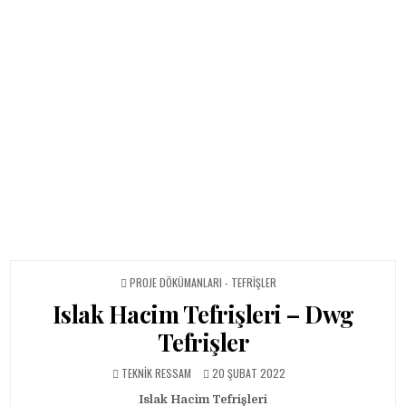
POSTED IN
PROJE DÖKÜMANLARI - TEFRIŞLER
Islak Hacim Tefrişleri – Dwg
Tefrişler
AUTHOR:
PUBLISHED DATE:
TEKNIK RESSAM
20 ŞUBAT 2022
Islak Hacim Tefrişleri