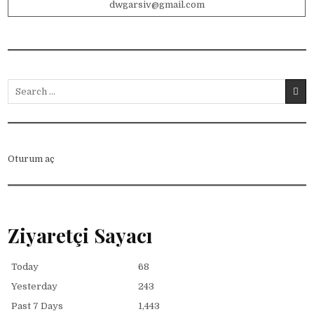
dwgarsiv@gmail.com
Search for:
Oturum aç
Ziyaretçi Sayacı
Today
68
Yesterday
243
Past 7 Days
1,443