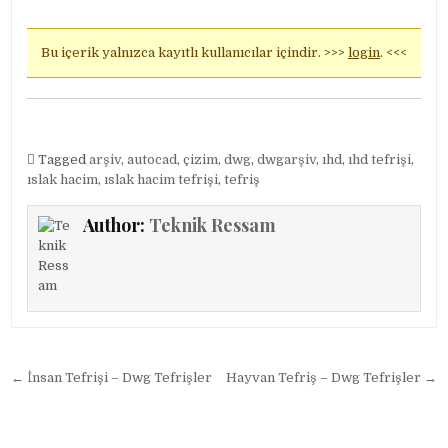
Bu içerik yalnızca kayıtlı kullanıcılar içindir. >>>
login
. <<<
Tagged
arşiv
,
autocad
,
çizim
,
dwg
,
dwgarşiv
,
ıhd
,
ıhd tefrişi
,
ıslak hacim
,
ıslak hacim tefrişi
,
tefriş
Author:
Teknik Ressam
Yazı gezinmesi
← İnsan Tefrişi – Dwg Tefrişler
Hayvan Tefriş – Dwg Tefrişler →