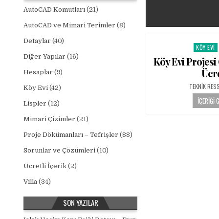
AutoCAD Komutları
(21)
AutoCAD ve Mimari Terimler
(8)
Detaylar
(40)
KÖY EVI
Posted 
Diğer Yapılar
(16)
Köy Evi Projesi
Ücre
Hesaplar
(9)
AUTHOR:
TEKNIK RES
Köy Evi
(42)
İÇERIĞI 
Lispler
(12)
Mimari Çizimler
(21)
Proje Dökümanları – Tefrişler
(88)
Sorunlar ve Çözümleri
(10)
Ücretli İçerik
(2)
Villa
(34)
SON YAZILAR