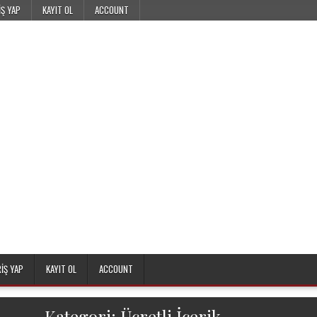
IŞ YAP
KAYIT OL
ACCOUNT
RIŞ YAP
KAYIT OL
ACCOUNT
Kategori:
Ücretli İçerik