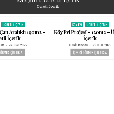
Ücretli İçerik
ÜCRETLI İÇERIK
KÖY EVI
ÜCRETLI İÇERIK
in
Posted in
 Çatı Aralıklı 190m2 –
Köy Evi Projesi – 120m2 – Ü
tli İçerik
İçerik
PUBLISHED DATE:
AUTHOR:
PUBLISHED DATE
SAM
26 OCAK 2025
TEKNIK RESSAM
26 OCAK 2025
GÖRMEK İÇIN TIKLA
İÇERIĞI GÖRMEK İÇIN TIKLA