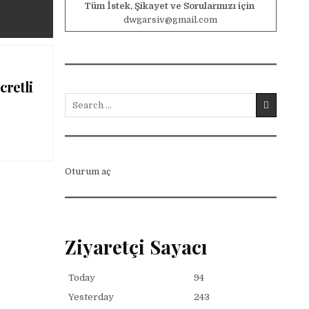
Tüm İstek, Şikayet ve Sorularınızı için
dwgarsiv@gmail.com
cretli
Search for:
:
Oturum aç
Ziyaretçi Sayacı
Today
94
Yesterday
243