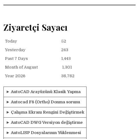
Ziyaretçi Sayacı
Today
52
Yesterday
243
Past 7 Days
1,443
Month of August
1,301
Year 2026
38,782
►
AutoCAD Arayüzünü Klasik Yapma
►
Autocad F8 (Ortho) Donma sorunu
►
Çalışma Ekranı Rengini Değiştirmek
►
AutoCAD DWG Versiyon değiştirme
►
AutoLISP Dosyalarının Yüklenmesi