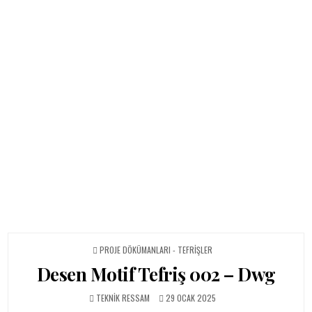
POSTED IN
PROJE DÖKÜMANLARI - TEFRIŞLER
Desen Motif Tefriş 002 – Dwg
AUTHOR:
PUBLISHED DATE:
TEKNIK RESSAM
29 OCAK 2025