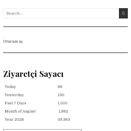
Search for:
Oturum aç
Ziyaretçi Sayacı
Today
88
Yesterday
130
Past 7 Days
1,505
Month of August
1,882
Year 2026
39,363