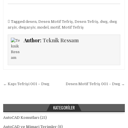
Tagged
desen
,
Desen Motif Tefriş
,
Desen Tefriş
,
dwg
,
dwg
arşiv
,
dwgarşiv
,
model
,
motif
,
Motif Tefriş
Author:
Teknik Ressam
Yazı gezinmesi
← Kapı Tefrişi 001 – Dwg
Desen Motif Tefriş 001 – Dwg →
KATEGORILER
AutoCAD Komutları
(21)
AutoCAD ve Mimari Terimler
(8)