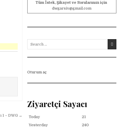
Tüm İstek, Şikayet ve Sorularınızı için
dwgarsiv@gmail.com
Search for:
Oturum aç
Ziyaretçi Sayacı
ı 1 – DWG →
Today
21
Yesterday
240