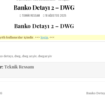
Banko Detayı 2 – DWG
AUTHOR:
PUBLISHED DATE:
TEKNIK RESSAM
18 AĞUSTOS 2025
Banko Detayı 2 – DWG
ıtlı kullanıcılar içindir. >>>
login
. <<<
ko detayı
,
dwg
,
dwg arşiv
,
dwgarşiv
r:
Teknik Ressam
esi
WG
Banko Detay