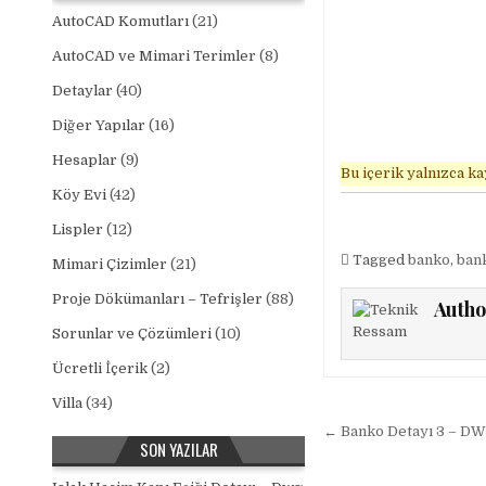
AutoCAD Komutları
(21)
AutoCAD ve Mimari Terimler
(8)
Detaylar
(40)
Diğer Yapılar
(16)
Hesaplar
(9)
Bu içerik yalnızca kay
Köy Evi
(42)
Lispler
(12)
Tagged
banko
,
ban
Mimari Çizimler
(21)
Proje Dökümanları – Tefrişler
(88)
Autho
Sorunlar ve Çözümleri
(10)
Ücretli İçerik
(2)
Villa
(34)
Yazı gezinm
← Banko Detayı 3 – D
SON YAZILAR