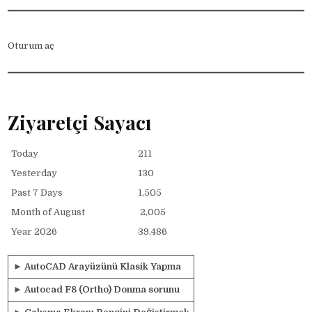
Oturum aç
Ziyaretçi Sayacı
Today
211
Yesterday
130
Past 7 Days
1,505
Month of August
2,005
Year 2026
39,486
►
AutoCAD Arayüzünü Klasik Yapma
►
Autocad F8 (Ortho) Donma sorunu