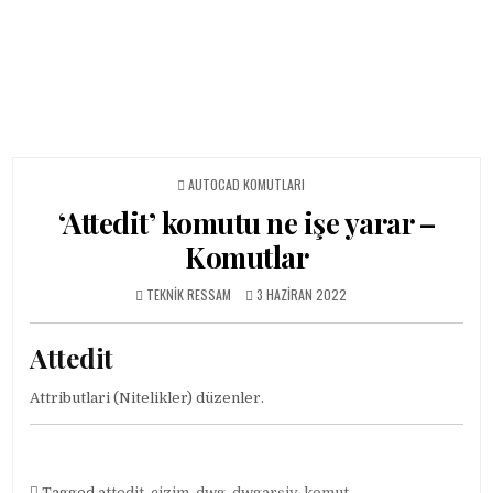
POSTED IN
AUTOCAD KOMUTLARI
‘Attedit’ komutu ne işe yarar –
Komutlar
AUTHOR:
PUBLISHED DATE:
TEKNIK RESSAM
3 HAZIRAN 2022
Attedit
Attributlari (Nitelikler) düzenler.
Tagged
attedit
,
çizim
,
dwg
,
dwgarşiv
,
komut