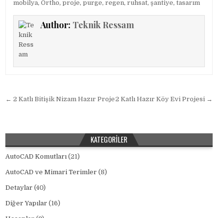
mobilya
,
Ortho
,
proje
,
purge
,
regen
,
ruhsat
,
şantiye
,
tasarım
Author:
Teknik Ressam
Yazı gezinmesi
← 2 Katlı Bitişik Nizam Hazır Proje
2 Katlı Hazır Köy Evi Projesi →
KATEGORILER
AutoCAD Komutları
(21)
AutoCAD ve Mimari Terimler
(8)
Detaylar
(40)
Diğer Yapılar
(16)