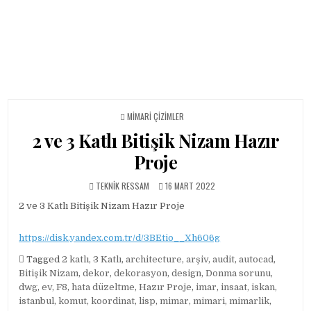
POSTED IN
MIMARI ÇIZIMLER
2 ve 3 Katlı Bitişik Nizam Hazır
Proje
AUTHOR:
PUBLISHED DATE:
TEKNIK RESSAM
16 MART 2022
2 ve 3 Katlı Bitişik Nizam Hazır Proje
https://disk.yandex.com.tr/d/3BEtio__Xh606g
Tagged
2 katlı
,
3 Katlı
,
architecture
,
arşiv
,
audit
,
autocad
,
Bitişik Nizam
,
dekor
,
dekorasyon
,
design
,
Donma sorunu
,
dwg
,
ev
,
F8
,
hata düzeltme
,
Hazır Proje
,
imar
,
insaat
,
iskan
,
istanbul
,
komut
,
koordinat
,
lisp
,
mimar
,
mimari
,
mimarlik
,