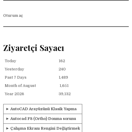
Oturum aç
Ziyaretçi Sayacı
Today
162
Yesterday
240
Past 7 Days
1,489
Month of August
1,651
Year 2026
39,132
►
AutoCAD Arayüzünü Klasik Yapma
►
Autocad F8 (Ortho) Donma sorunu
►
Çalışma Ekranı Rengini Değiştirmek