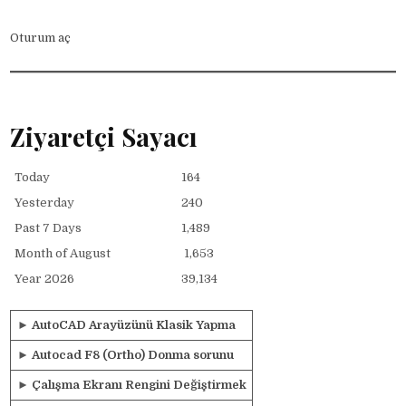
Oturum aç
Ziyaretçi Sayacı
Today
164
Yesterday
240
Past 7 Days
1,489
Month of August
1,653
Year 2026
39,134
►
AutoCAD Arayüzünü Klasik Yapma
►
Autocad F8 (Ortho) Donma sorunu
►
Çalışma Ekranı Rengini Değiştirmek