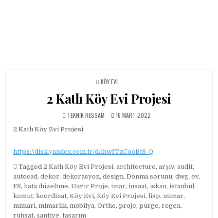
POSTED IN
KÖY EVI
2 Katlı Köy Evi Projesi
AUTHOR:
PUBLISHED DATE:
TEKNIK RESSAM
16 MART 2022
2 Katlı Köy Evi Projesi
https://disk.yandex.com.tr/d/ihwfTzCooBt8-Q
Tagged
2 Katlı Köy Evi Projesi
,
architecture
,
arşiv
,
audit
,
autocad
,
dekor
,
dekorasyon
,
design
,
Donma sorunu
,
dwg
,
ev
,
F8
,
hata düzeltme
,
Hazır Proje
,
imar
,
insaat
,
iskan
,
istanbul
,
komut
,
koordinat
,
Köy Evi
,
Köy Evi Projesi
,
lisp
,
mimar
,
mimari
,
mimarlik
,
mobilya
,
Ortho
,
proje
,
purge
,
regen
,
ruhsat
,
şantiye
,
tasarım