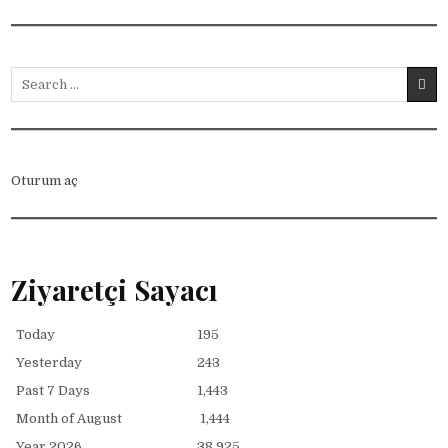
Search for:
Oturum aç
Ziyaretçi Sayacı
Today
195
Yesterday
243
Past 7 Days
1,443
Month of August
1,444
Year 2026
38,925