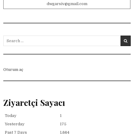
dwgarsiv@gmail.com
Search for:
Oturum aç
Ziyaretçi Sayacı
Today
1
Yesterday
175
Past 7 Days
1,664