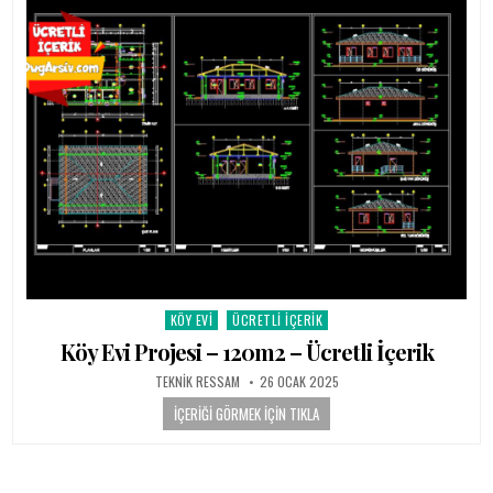
KÖY EVI
ÜCRETLI İÇERIK
Posted in
Köy Evi Projesi – 120m2 – Ücretli İçerik
AUTHOR:
PUBLISHED DATE:
TEKNIK RESSAM
26 OCAK 2025
İÇERIĞI GÖRMEK İÇIN TIKLA