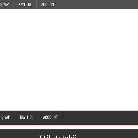
IŞ YAP
KAYIT OL
ACCOUNT
RIŞ YAP
KAYIT OL
ACCOUNT
Etiket:
tabii