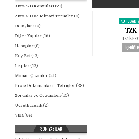
AutoCAD Komutları
(21)
AutoCAD ve Mimari Terimler
(8)
AUTOCAD V
Posted in
Detaylar
(40)
TZK, 
Diğer Yapılar
(16)
AUTHOR:
TEKNIK RE
Hesaplar
(9)
İÇERIĞI 
Köy Evi
(42)
Lispler
(12)
Mimari Çizimler
(21)
Proje Dökümanları – Tefrişler
(88)
Sorunlar ve Çözümleri
(10)
Ücretli İçerik
(2)
Villa
(34)
SON YAZILAR