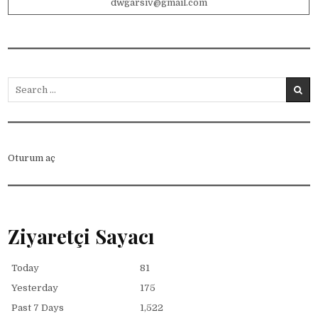
dwgarsiv@gmail.com
Search for:
Oturum aç
Ziyaretçi Sayacı
Today
81
Yesterday
175
Past 7 Days
1,522