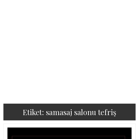
Etiket:
samasaj salonu tefriş