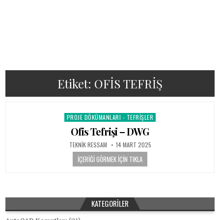
Etiket:
OFİS TEFRİŞ
PROJE DÖKÜMANLARI - TEFRIŞLER
Posted in
Ofis Tefrişi – DWG
AUTHOR:
PUBLISHED DATE:
TEKNIK RESSAM
14 MART 2025
İÇERIĞI GÖRMEK İÇIN TIKLA
KATEGORILER