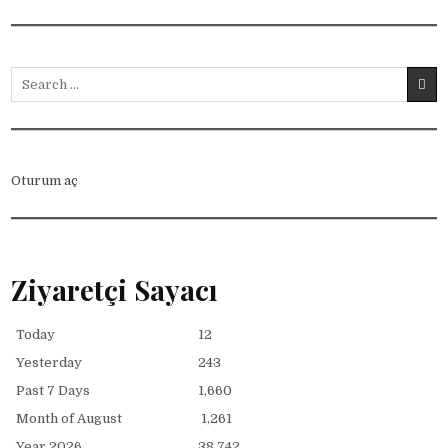
Search for:
Oturum aç
Ziyaretçi Sayacı
Today
12
Yesterday
243
Past 7 Days
1,660
Month of August
1,261
Year 2026
38,742