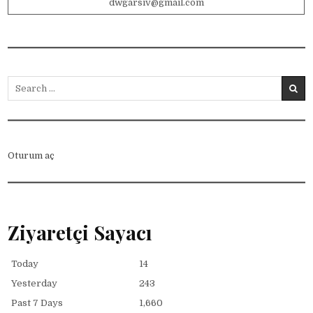
dwgarsiv@gmail.com
Search for:
Oturum aç
Ziyaretçi Sayacı
Today
14
Yesterday
243
Past 7 Days
1,660