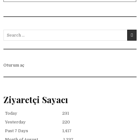
Search for:
Oturum aç
Ziyaretçi Sayacı
Today
231
Yesterday
220
Past 7 Days
1,417
Month of August
1,237