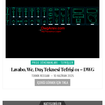
PROJE DÖKÜMANLARI - TEFRIŞLER
Posted in
Lavabo, Wc, Duş Teknesi Tefrişi 01 – DWG
AUTHOR:
PUBLISHED DATE:
TEKNIK RESSAM
10 HAZIRAN 2025
İÇERIĞI GÖRMEK İÇIN TIKLA
KATEGORILER