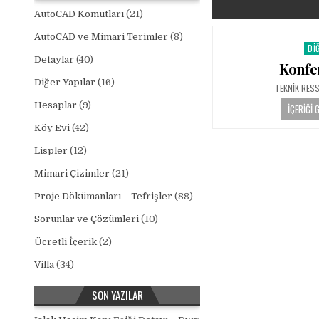
AutoCAD Komutları
(21)
AutoCAD ve Mimari Terimler
(8)
DI
Pos
Detaylar
(40)
Konfe
Diğer Yapılar
(16)
AUTHOR:
TEKNIK RES
Hesaplar
(9)
İÇERIĞI 
Köy Evi
(42)
Lispler
(12)
Mimari Çizimler
(21)
Proje Dökümanları – Tefrişler
(88)
Sorunlar ve Çözümleri
(10)
Ücretli İçerik
(2)
Villa
(34)
SON YAZILAR