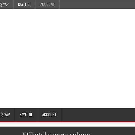
IŞ YAP
KAYIT OL
ACCOUNT
RIŞ YAP
KAYIT OL
ACCOUNT
Etiket:
kongre salonu