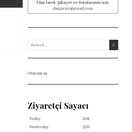
Tüm İstek, Şikayet ve Sorularınızı için
dwgarsiv@gmail.com
Search for:
Oturum aç
Ziyaretçi Sayacı
Today
236
Yesterday
220