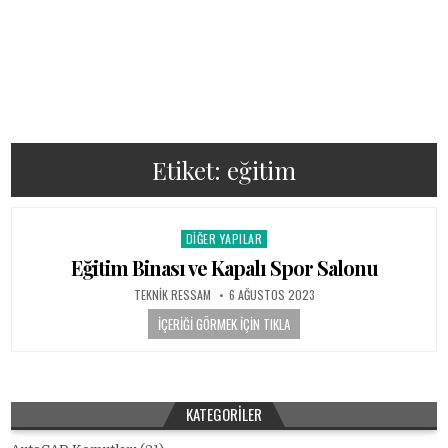
Etiket:
eğitim
DIĞER YAPILAR
Posted in
Eğitim Binası ve Kapalı Spor Salonu
AUTHOR:
PUBLISHED DATE:
TEKNIK RESSAM
6 AĞUSTOS 2023
İÇERIĞI GÖRMEK İÇIN TIKLA
KATEGORILER