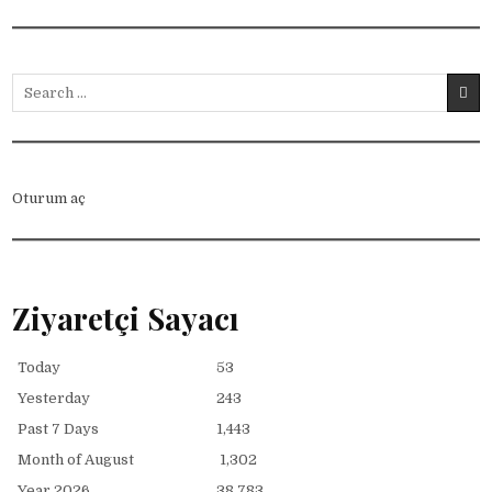
Search for:
Oturum aç
Ziyaretçi Sayacı
Today
53
Yesterday
243
Past 7 Days
1,443
Month of August
1,302
Year 2026
38,783