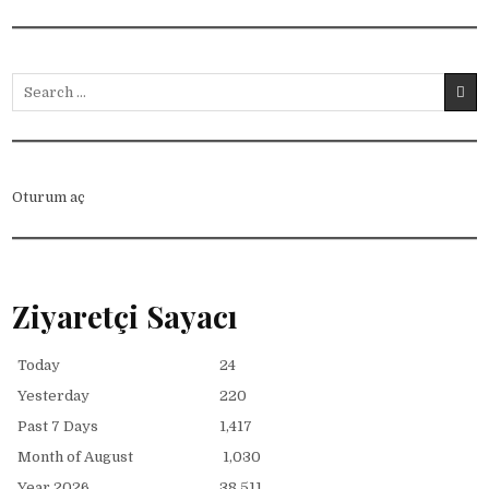
Search for:
Oturum aç
Ziyaretçi Sayacı
Today
24
Yesterday
220
Past 7 Days
1,417
Month of August
1,030
Year 2026
38,511