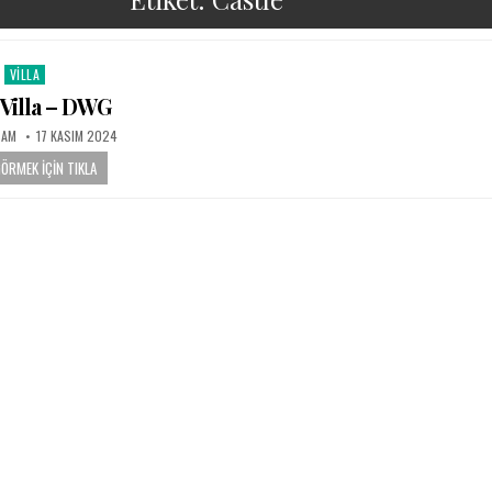
VILLA
Posted in
 Villa – DWG
PUBLISHED DATE:
SAM
17 KASIM 2024
GÖRMEK İÇIN TIKLA