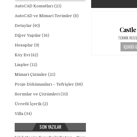
AutoCAD Komutları
(21)
AutoCAD ve Mimari Terimler
(8)
Detaylar
(40)
Castle
Diğer Yapılar
(16)
AUTHOR:
TEKNIK RES
Hesaplar
(9)
İÇERIĞI 
Köy Evi
(42)
Lispler
(12)
Mimari Çizimler
(21)
Proje Dökümanları – Tefrişler
(88)
Sorunlar ve Çözümleri
(10)
Ücretli İçerik
(2)
Villa
(34)
SON YAZILAR