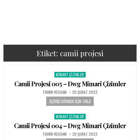
Etiket:
camii projesi
MIMARI ÇIZIMLER
Posted in
Camii Projesi 005 – Dwg Mimari Çizimler
AUTHOR:
PUBLISHED DATE:
TEKNIK RESSAM
20 ŞUBAT 2022
İÇERIĞI GÖRMEK İÇIN TIKLA
MIMARI ÇIZIMLER
Posted in
Camii Projesi 004 – Dwg Mimari Çizimler
AUTHOR:
PUBLISHED DATE:
TEKNIK RESSAM
20 ŞUBAT 2022