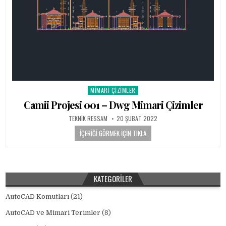
MIMARI ÇIZIMLER
Posted in
Camii Projesi 001 – Dwg Mimari Çizimler
AUTHOR:
PUBLISHED DATE:
TEKNIK RESSAM
20 ŞUBAT 2022
İÇERIĞI GÖRMEK İÇIN TIKLA
KATEGORILER
AutoCAD Komutları
(21)
AutoCAD ve Mimari Terimler
(8)