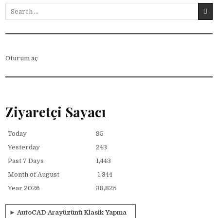
Search for:
Oturum aç
Ziyaretçi Sayacı
Today
95
Yesterday
243
Past 7 Days
1,443
Month of August
1,344
Year 2026
38,825
►
AutoCAD Arayüzünü Klasik Yapma