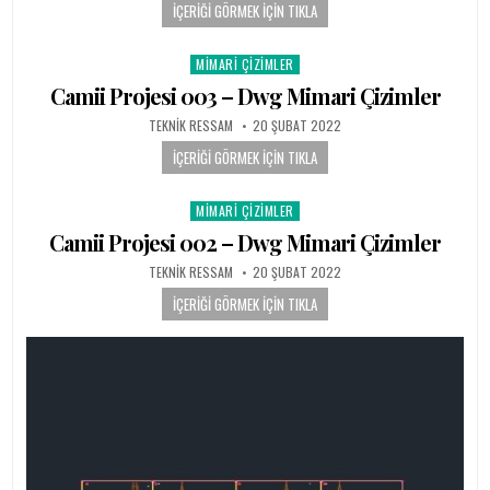
İÇERIĞI GÖRMEK İÇIN TIKLA
MIMARI ÇIZIMLER
Posted in
Camii Projesi 003 – Dwg Mimari Çizimler
AUTHOR:
PUBLISHED DATE:
TEKNIK RESSAM
20 ŞUBAT 2022
İÇERIĞI GÖRMEK İÇIN TIKLA
MIMARI ÇIZIMLER
Posted in
Camii Projesi 002 – Dwg Mimari Çizimler
AUTHOR:
PUBLISHED DATE:
TEKNIK RESSAM
20 ŞUBAT 2022
İÇERIĞI GÖRMEK İÇIN TIKLA