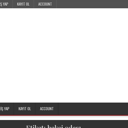
IŞ YAP
KAYIT OL
ACCOUNT
RIŞ YAP
KAYIT OL
ACCOUNT
Etiket:
bekçi odası