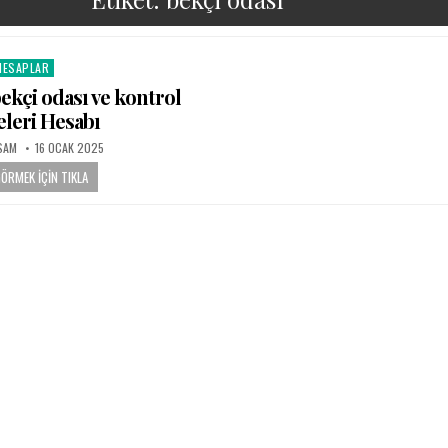
HESAPLAR
osted in
bekçi odası ve kontrol
leri Hesabı
PUBLISHED DATE:
SAM
16 OCAK 2025
GÖRMEK İÇIN TIKLA