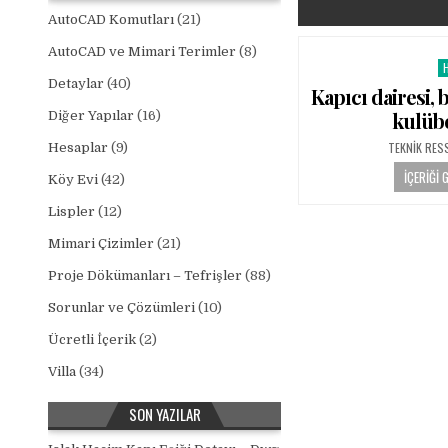
AutoCAD Komutları
(21)
AutoCAD ve Mimari Terimler
(8)
P
Detaylar
(40)
Kapıcı dairesi, 
kulübe
Diğer Yapılar
(16)
AUTHOR:
TEKNIK RES
Hesaplar
(9)
İÇERIĞI 
Köy Evi
(42)
Lispler
(12)
Mimari Çizimler
(21)
Proje Dökümanları – Tefrişler
(88)
Sorunlar ve Çözümleri
(10)
Ücretli İçerik
(2)
Villa
(34)
SON YAZILAR