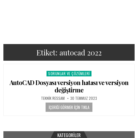
Etiket:
autocad 2022
SORUNLAR VE ÇÖZÜMLERI
Posted in
AutoCAD Dosyası versiyon hatası ve versiyon
değiştirme
AUTHOR:
PUBLISHED DATE:
TEKNIK RESSAM
30 TEMMUZ 2023
İÇERIĞI GÖRMEK İÇIN TIKLA
KATEGORILER