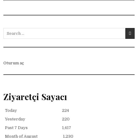
Search for:
Oturum aç
Ziyaretçi Sayacı
Today
224
Yesterday
220
Past 7 Days
1,417
Month of August
1,230