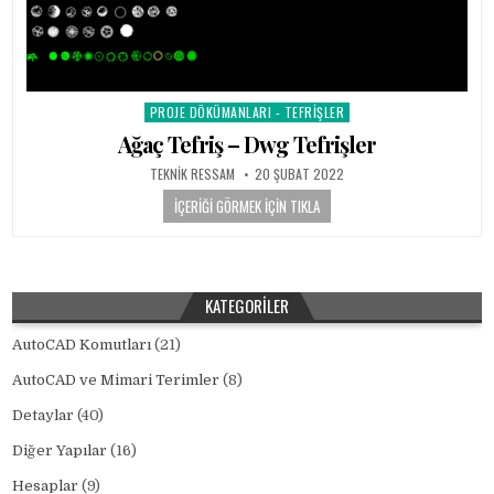
PROJE DÖKÜMANLARI - TEFRIŞLER
Posted in
Ağaç Tefriş – Dwg Tefrişler
AUTHOR:
PUBLISHED DATE:
TEKNIK RESSAM
20 ŞUBAT 2022
İÇERIĞI GÖRMEK İÇIN TIKLA
KATEGORILER
AutoCAD Komutları
(21)
AutoCAD ve Mimari Terimler
(8)
Detaylar
(40)
Diğer Yapılar
(16)
Hesaplar
(9)