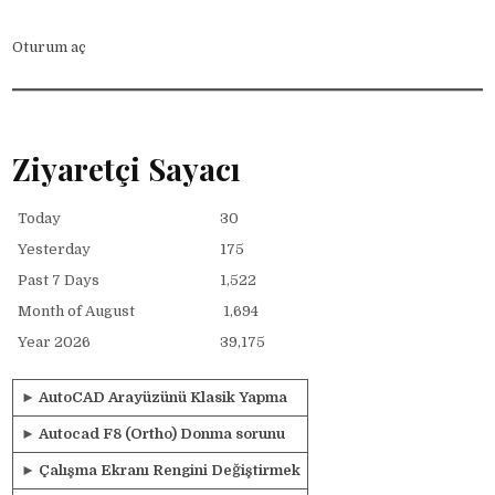
Oturum aç
Ziyaretçi Sayacı
Today
30
Yesterday
175
Past 7 Days
1,522
Month of August
1,694
Year 2026
39,175
►
AutoCAD Arayüzünü Klasik Yapma
►
Autocad F8 (Ortho) Donma sorunu
►
Çalışma Ekranı Rengini Değiştirmek