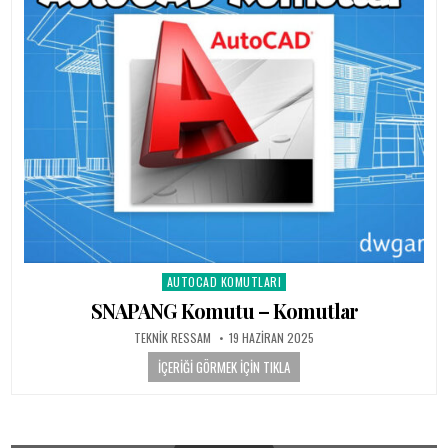
AUTOCAD KOMUTLARI
Posted in
SNAPANG Komutu – Komutlar
AUTHOR:
PUBLISHED DATE:
TEKNIK RESSAM
19 HAZIRAN 2025
İÇERIĞI GÖRMEK İÇIN TIKLA