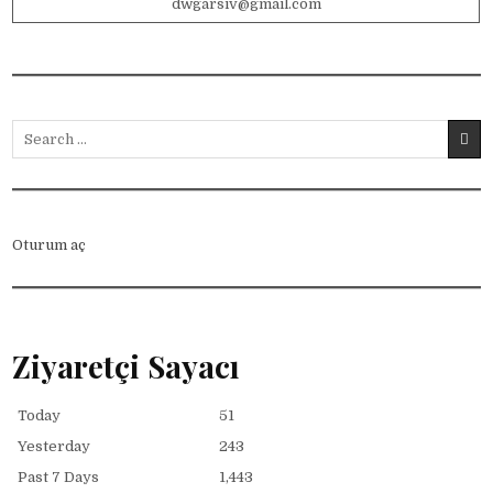
dwgarsiv@gmail.com
Search for:
Oturum aç
Ziyaretçi Sayacı
Today
51
Yesterday
243
Past 7 Days
1,443